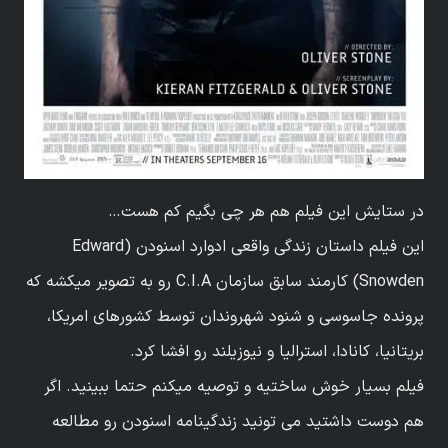
در ستایش این فیلم هم هر چی بگیم کم هست…
این فیلم داستان زندگی واقعی ادوارد اسنودن (
Edward
Snowden
) کارمند سابق سازمان C.I.A رو به تصویر میکشه که
پرونده جاسوسی و شنود شهروندان توسط کشورهای امریکا،
بریتانیا، کانادا، استرالیا و نیوزیلند رو افشا کرد.
فیلم بسیار خوش ساختیه و توصیه میکنم حتما ببینید. اگر
هم دوست داشتید می تونید زندگینامه اسنودن رو مطالعه