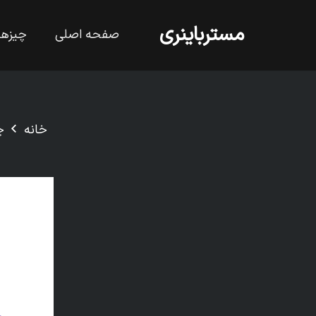
مسترباینری
صفحه اصلی
چیزها
خانه
چ