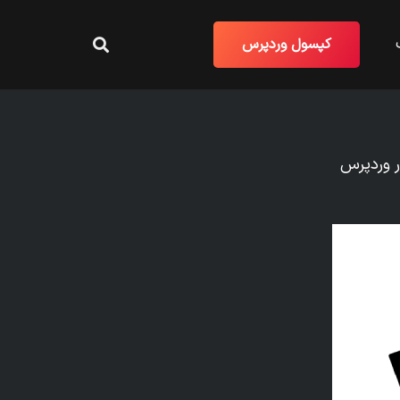
کپسول وردپرس
 وردپرس