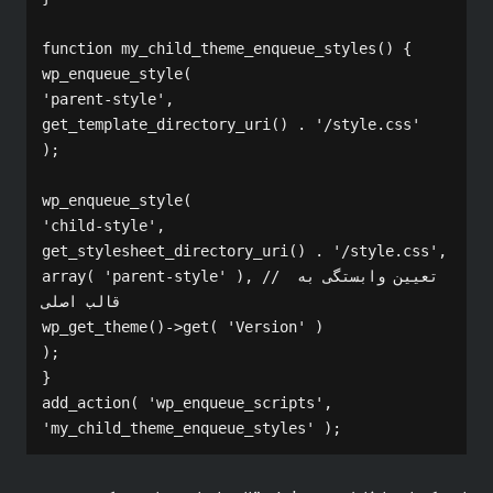
function my_child_theme_enqueue_styles() {

wp_enqueue_style( 

'parent-style', 

get_template_directory_uri() . '/style.css' 

);

wp_enqueue_style( 

'child-style',

get_stylesheet_directory_uri() . '/style.css',

array( 'parent-style' ), // تعیین وابستگی به 
قالب اصلی

wp_get_theme()->get( 'Version' )

);

}

add_action( 'wp_enqueue_scripts', 
'my_child_theme_enqueue_styles' );