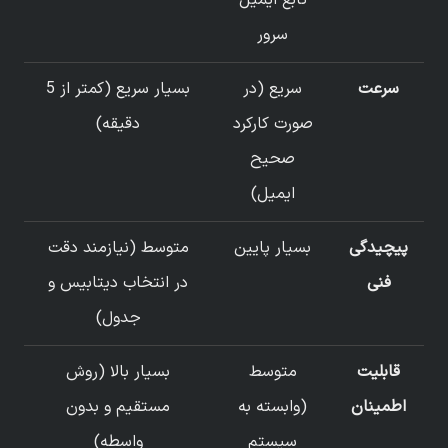
سرور
سرعت
سریع (در
بسیار سریع (کمتر از 5
صورت کارکرد
دقیقه)
صحیح
ایمیل)
پیچیدگی
بسیار پایین
متوسط (نیازمند دقت
فنی
در انتخاب دیتابیس و
جدول)
قابلیت
متوسط
بسیار بالا (روش
اطمینان
(وابسته به
مستقیم و بدون
سیستم
واسطه)