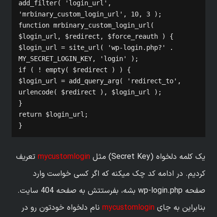
add_filter( 'login_url', 
'mrbinary_custom_login_url', 10, 3 );

function mrbinary_custom_login_url( 
$login_url, $redirect, $force_reauth ) {

$login_url = site_url( 'wp-login.php?' . 
MY_SECRET_LOGIN_KEY, 'login' );

if ( ! empty( $redirect ) ) {

$login_url = add_query_arg( 'redirect_to', 
urlencode( $redirect ), $login_url );

}

return $login_url;

}
یک کلمه دلخواه (Secret Key) مثل
mycustomlogin
تعریف
کردیم. در ادامه کد چک میکنه که اگر کسی خواست وارد
صفحه wp-login.php بشه، بفرستتش به صفحه 404 سایت.
بنابراین به جای
mycustomlogin
نام دلخواه خودتون رو در