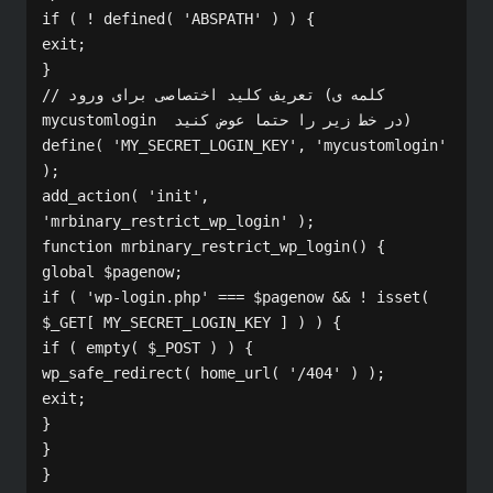
if ( ! defined( 'ABSPATH' ) ) {

exit;

}

// تعریف کلید اختصاصی برای ورود (کلمه ی 
mycustomlogin  در خط زیر را حتما عوض کنید)

define( 'MY_SECRET_LOGIN_KEY', 'mycustomlogin' 
); 

add_action( 'init', 
'mrbinary_restrict_wp_login' );

function mrbinary_restrict_wp_login() {

global $pagenow;

if ( 'wp-login.php' === $pagenow && ! isset( 
$_GET[ MY_SECRET_LOGIN_KEY ] ) ) {

if ( empty( $_POST ) ) {

wp_safe_redirect( home_url( '/404' ) );

exit;

}

}

}
